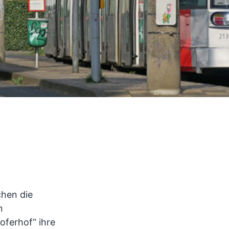
chen die
n
oferhof“ ihre